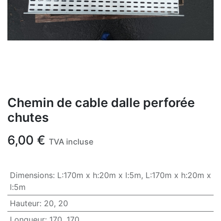
Chemin de cable dalle perforée
chutes
6,00
€
TVA incluse
Dimensions
:
L:170m x h:20m x l:5m
,
L:170m x h:20m x
l:5m
Hauteur
:
20
,
20
Longueur
:
170
,
170