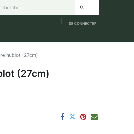
SE CONNECTER
de 8h à 12h / Samedi de 9h à 12h
NOUVEAUTES
re hublot (27cm)
blot (27cm)