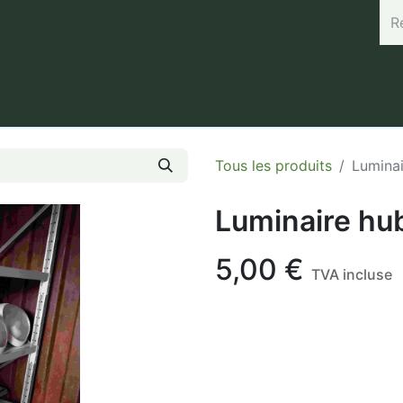
rand (45.7664, 3.168) Horaires : Mardi de 8h à 12h / Vendredi 
Tous les produits
Luminai
Luminaire hu
5,00
€
TVA incluse