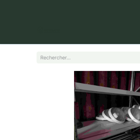
​ Puy Long, 63000 Clermont-Fer