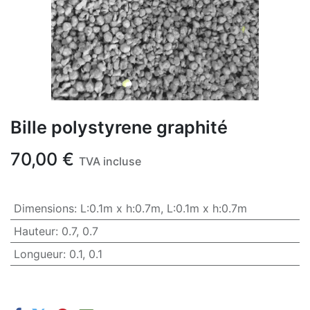
Bille polystyrene graphité
70,00
€
TVA incluse
Dimensions
:
L:0.1m x h:0.7m
,
L:0.1m x h:0.7m
Hauteur
:
0.7
,
0.7
Longueur
:
0.1
,
0.1