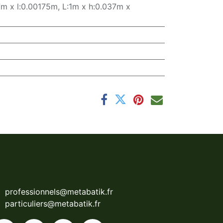
7m x l:0.00175m
,
L:1m x h:0.037m x
professionnels@metabatik.fr
particuliers@metabatik.fr