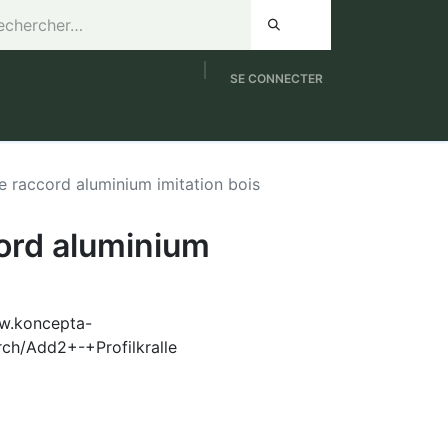
SE CONNECTER
de 8h à 12h / Samedi de 9h à 12h
NOUVEAUTES
de raccord aluminium imitation bois
cord aluminium
ww.koncepta-
rch/Add2+-+Profilkralle