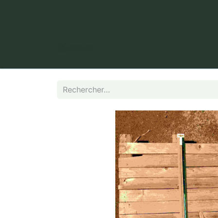
​ Puy Long, 63000 Clermont-Fer