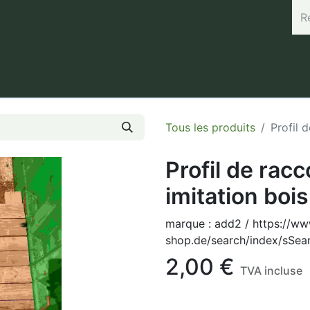
rand (45.7664, 3.168) Horaires : Mardi de 8h à 12h / Vendredi 
Tous les produits
Profil 
Profil de rac
imitation bois
marque : add2 / https://w
shop.de/search/index/sSea
2,00
€
TVA incluse