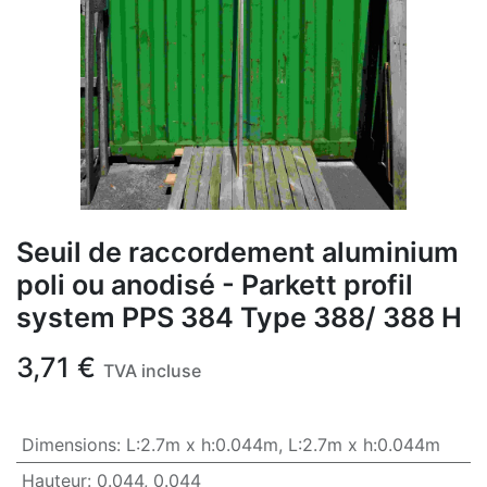
Seuil de raccordement aluminium
poli ou anodisé - Parkett profil
system PPS 384 Type 388/ 388 H
3,71
€
TVA incluse
Dimensions
:
L:2.7m x h:0.044m
,
L:2.7m x h:0.044m
Hauteur
:
0.044
,
0.044