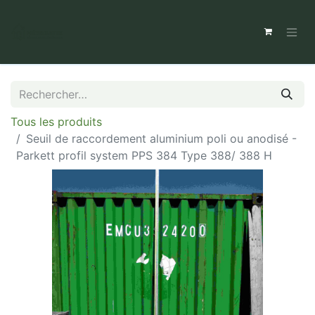
Tous les produits
Seuil de raccordement aluminium poli ou anodisé -
Parkett profil system PPS 384 Type 388/ 388 H