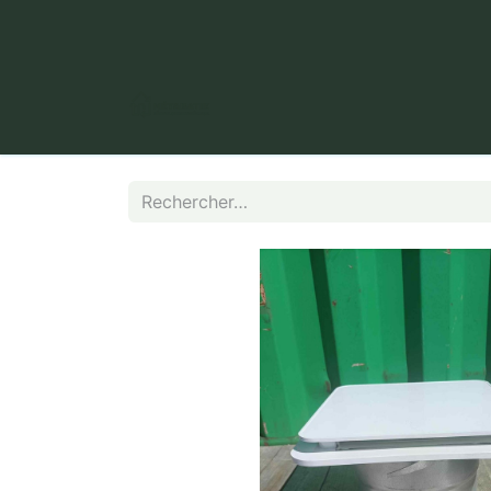
​ Puy Long, 63000 Clermont-Fer