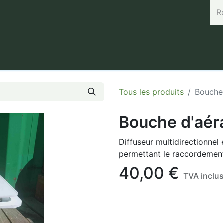
rand (45.7664, 3.168) Horaires : Mardi de 8h à 12h / Vendredi 
Tous les produits
Bouche 
Bouche d'aér
Diffuseur multidirectionnel
permettant le raccordement 
40,00
€
TVA inclu