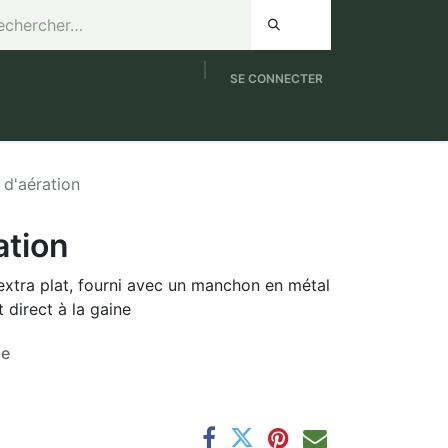
SE CONNECTER
de 8h à 12h / Samedi de 9h à 12h
NOUVEAUTES
d'aération
ation
 extra plat, fourni avec un manchon en métal
direct à la gaine
se