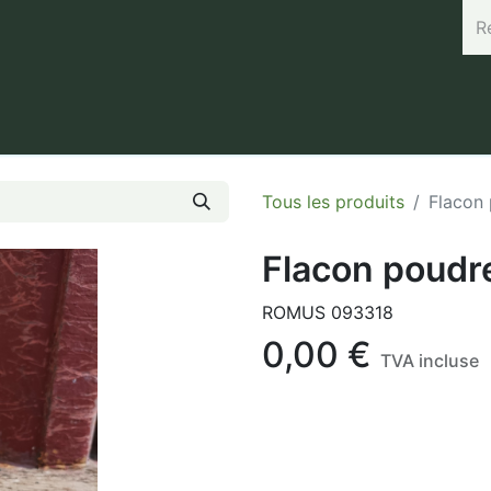
rand (45.7664, 3.168) Horaires : Mardi de 8h à 12h / Vendredi 
Tous les produits
Flacon
Flacon poudr
ROMUS 093318
0,00
€
TVA incluse