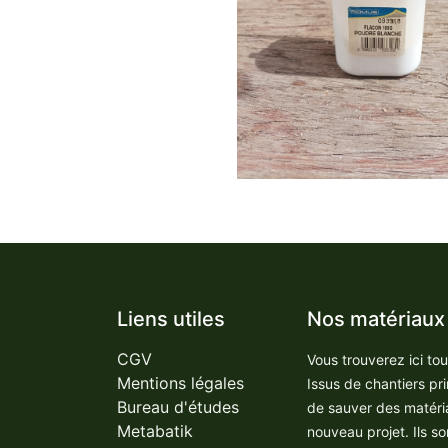
Liens utiles
Nos matériaux
CGV
Vous trouverez ici to
Mentions légales
Issus de chantiers pr
Bureau d'études
de sauver des matéri
Metabatik
nouveau projet. Ils so