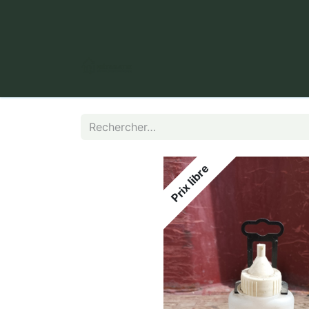
​ Puy Long, 63000 Clermont-Fer
Prix libre