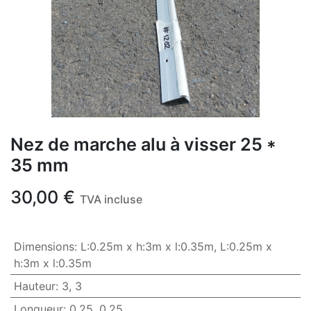
Nez de marche alu à visser 25 *
35 mm
30,00
€
TVA incluse
Dimensions
:
L:0.25m x h:3m x l:0.35m
,
L:0.25m x
h:3m x l:0.35m
Hauteur
:
3
,
3
Longueur
:
0.25
,
0.25