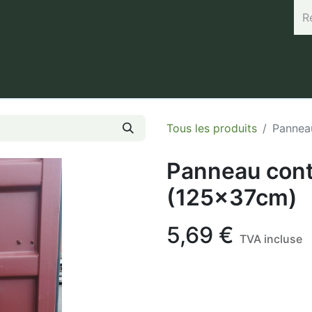
rand (45.7664, 3.168) Horaires : Mardi de 8h à 12h / Vendredi 
Tous les produits
Pannea
Panneau con
(125x37cm)
5,69
€
TVA incluse