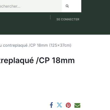
SE CONNECTER
de 8h à 12h / Samedi de 9h à 12h
NOUVEAUTES
u contreplaqué /CP 18mm (125x37cm)
treplaqué /CP 18mm