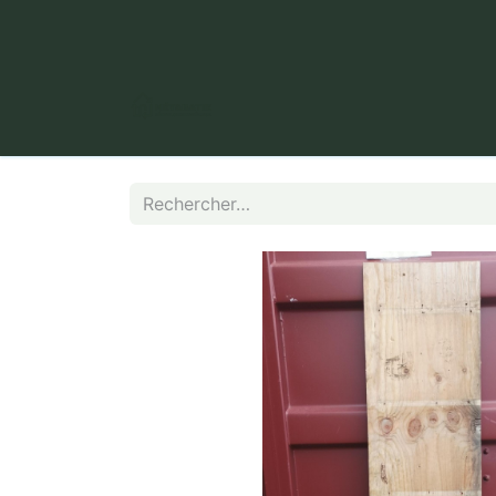
​ Puy Long, 63000 Clermont-Fer