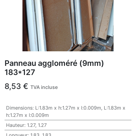
Panneau aggloméré (9mm)
183*127
8,53
€
TVA incluse
Dimensions
:
L:1.83m x h:1.27m x l:0.009m
,
L:1.83m x
h:1.27m x l:0.009m
Hauteur
:
1.27
,
1.27
Longueur
:
1.83
,
1.83