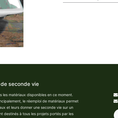
 de seconde vie
us les matériaux disponibles en ce moment.
incipalement, le réemploi de matériaux permet
aux et leurs donner une seconde vie sur un
nt destinés à tous les projets portés par les