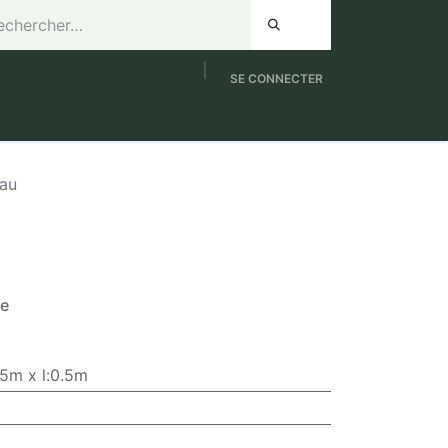
SE CONNECTER
de 8h à 12h / Samedi de 9h à 12h
NOUVEAUTES
eau
se
45m x l:0.5m