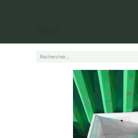
​ Puy Long, 63000 Clermont-Fer