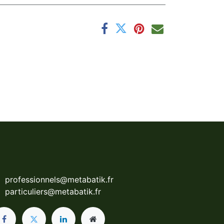
professionnels@metabatik.fr
particuliers@metabatik.fr