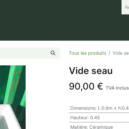
rand (45.7664, 3.168) Horaires : Mardi de 8h à 12h / Vendredi 
Tous les produits
Vide s
Vide seau
90,00
€
TVA inclu
Dimensions
:
L:0.6m x h:0.
Hauteur
:
0.45
Matière
:
Céramique