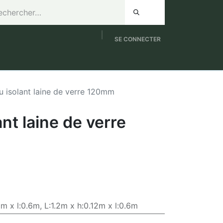
SE CONNECTER
de 8h à 12h / Samedi de 9h à 12h
NOUVEAUTES
 isolant laine de verre 120mm
nt laine de verre
2m x l:0.6m
,
L:1.2m x h:0.12m x l:0.6m