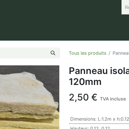
rand (45.7664, 3.168) Horaires : Mardi de 8h à 12h / Vendredi 
Tous les produits
Panneau
Panneau isola
120mm
2,50
€
TVA incluse
Dimensions
:
L:1.2m x h:0.1
Hauteur
:
0.12
,
0.12