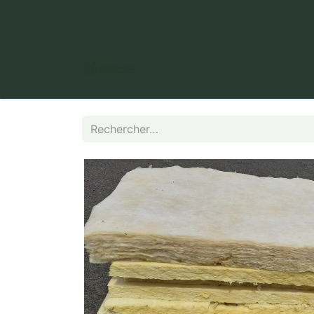
​ Puy Long, 63000 Clermont-Fer