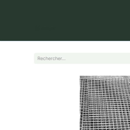
​ Puy Long, 63000 Clermont-Fer