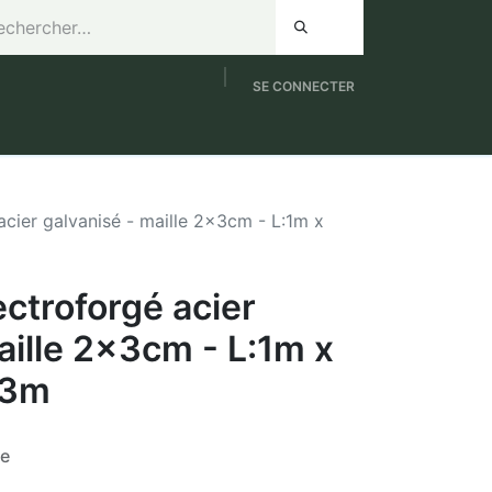
SE CONNECTER
de 8h à 12h / Samedi de 9h à 12h
NOUVEAUTES
 acier galvanisé - maille 2x3cm - L:1m x
ectroforgé acier
aille 2x3cm - L:1m x
03m
se