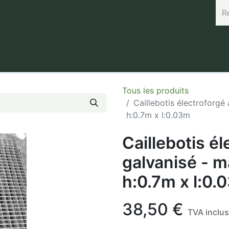
rand (45.7664, 3.168) Horaires : Mardi de 8h à 12h / Vendredi 
Tous les produits
Caillebotis électroforgé
h:0.7m x l:0.03m
Caillebotis él
galvanisé - m
h:0.7m x l:0.
38,50
€
TVA inclu