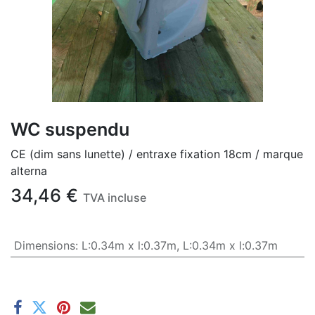
WC suspendu
CE (dim sans lunette) / entraxe fixation 18cm / marque
alterna
34,46
€
TVA incluse
Dimensions
:
L:0.34m x l:0.37m
,
L:0.34m x l:0.37m