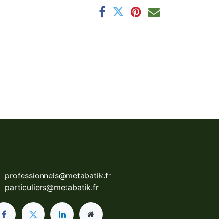
professionnels@metabatik.fr
particuliers@metabatik.fr