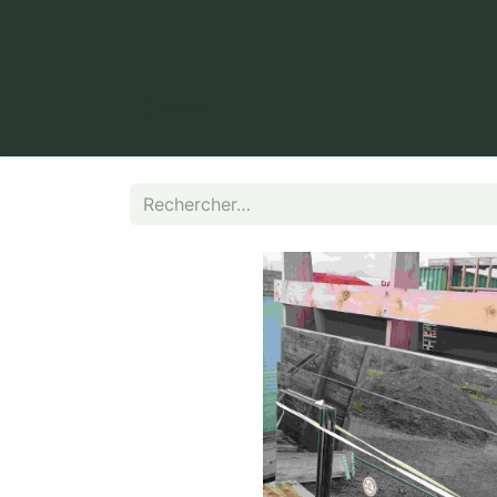
​ Puy Long, 63000 Clermont-Fer