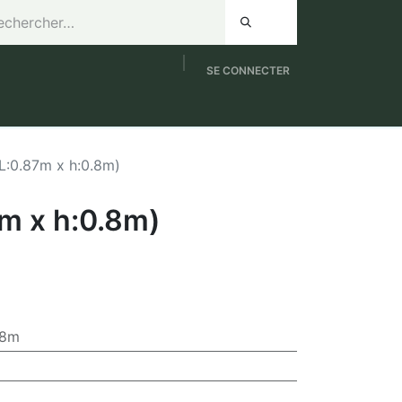
SE CONNECTER
de 8h à 12h / Samedi de 9h à 12h
NOUVEAUTES
(L:0.87m x h:0.8m)
7m x h:0.8m)
.8m