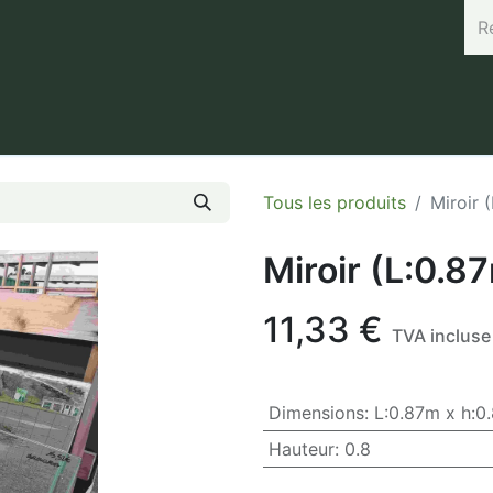
rand (45.7664, 3.168) Horaires : Mardi de 8h à 12h / Vendredi 
Tous les produits
Miroir 
Miroir (L:0.8
11,33
€
TVA incluse
Dimensions
:
L:0.87m x h:0
Hauteur
:
0.8