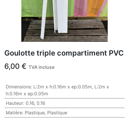
Goulotte triple compartiment PVC
6,00
€
TVA incluse
Dimensions
:
L:2m x h:0.16m x ep:0.05m
,
L:2m x
h:0.16m x ep:0.05m
Hauteur
:
0.16
,
0.16
Matière
:
Plastique
,
Plastique