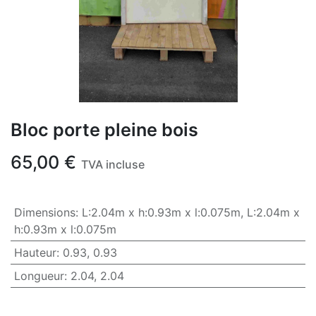
Bloc porte pleine bois
65,00
€
TVA incluse
Dimensions
:
L:2.04m x h:0.93m x l:0.075m
,
L:2.04m x
h:0.93m x l:0.075m
Hauteur
:
0.93
,
0.93
Longueur
:
2.04
,
2.04