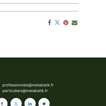
professionnels@metabatik.fr
particuliers@metabatik.fr