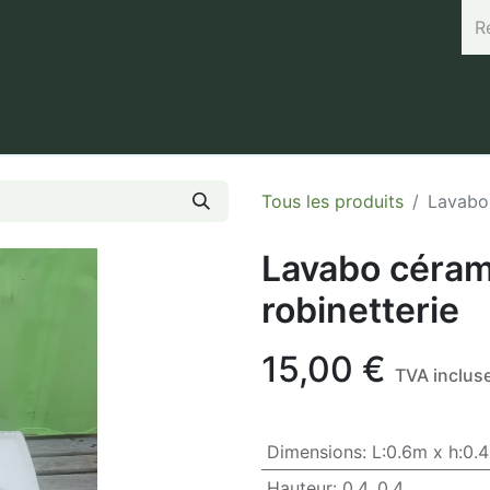
rand (45.7664, 3.168) Horaires : Mardi de 8h à 12h / Vendredi 
Tous les produits
Lavabo 
Lavabo céram
robinetterie
15,00
€
TVA inclus
Dimensions
:
L:0.6m x h:0.
Hauteur
:
0.4
,
0.4