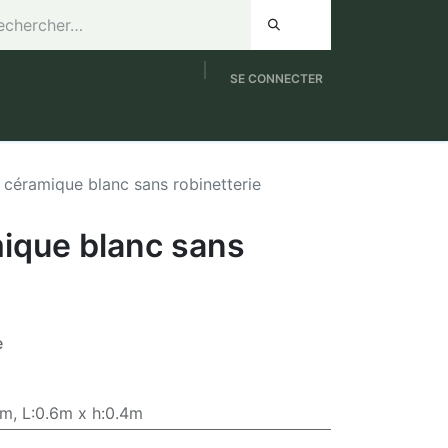
SE CONNECTER
de 8h à 12h / Samedi de 9h à 12h
NOUVEAUTES
céramique blanc sans robinetterie
ique blanc sans
e
4m
,
L:0.6m x h:0.4m