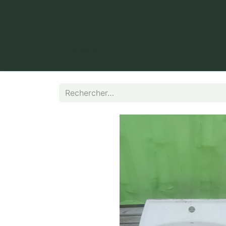
​ Puy Long, 63000 Clermont-Fer