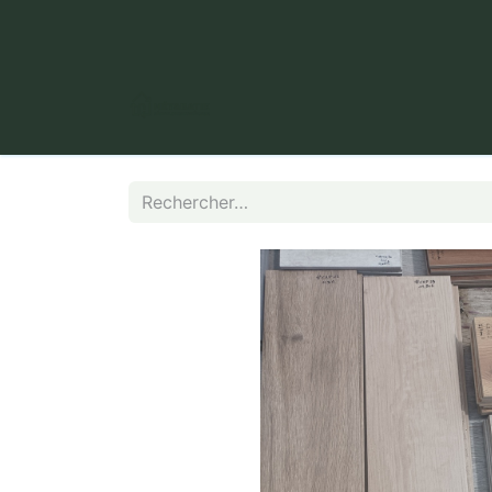
​ Puy Long, 63000 Clermont-Fer