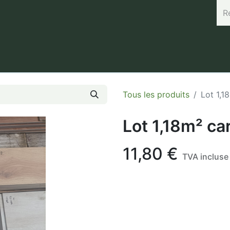
rand (45.7664, 3.168) Horaires : Mardi de 8h à 12h / Vendredi 
Tous les produits
Lot 1,1
Lot 1,18m² ca
11,80
€
TVA incluse