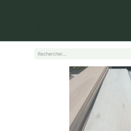
​ Puy Long, 63000 Clermont-Fer