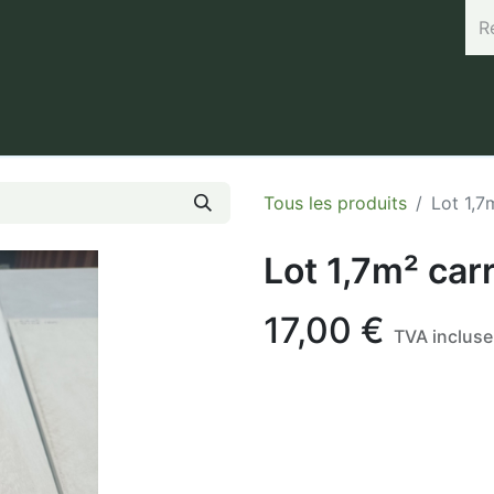
rand (45.7664, 3.168) Horaires : Mardi de 8h à 12h / Vendredi 
Tous les produits
Lot 1,7
Lot 1,7m² car
17,00
€
TVA incluse