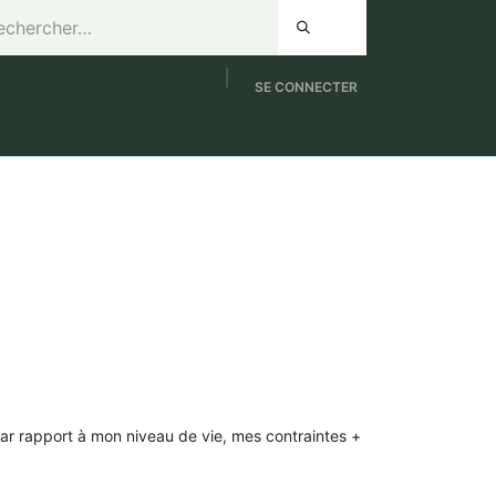
SE CONNECTER
de 8h à 12h / Samedi de 9h à 12h
NOUVEAUTES
ar rapport à mon niveau de vie, mes contraintes +