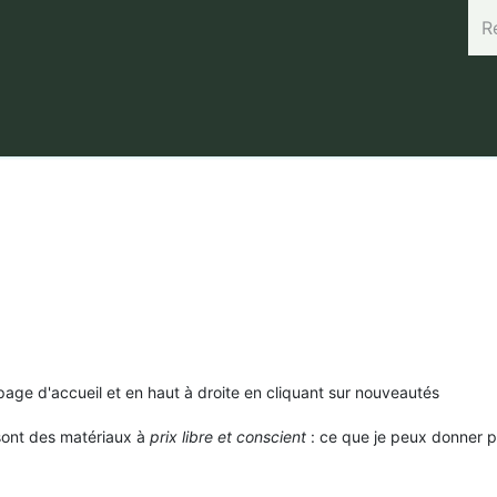
rand (45.7664, 3.168) Horaires : Mardi de 8h à 12h / Vendredi 
 page d'accueil et en haut à droite en cliquant sur nouveautés
 sont des matériaux à
prix libre et conscient
: ce que je peux donner p