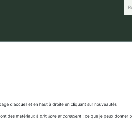
rand (45.7664, 3.168) Horaires : Mardi de 8h à 12h / Vendredi 
 page d'accueil et en haut à droite en cliquant sur nouveautés
 sont des matériaux à
prix libre et conscient
: ce que je peux donner p