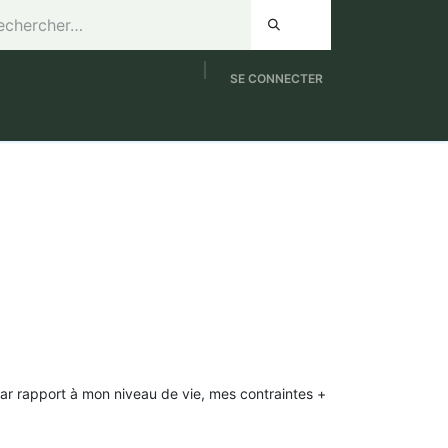
SE CONNECTER
de 8h à 12h / Samedi de 9h à 12h
NOUVEAUTES
ar rapport à mon niveau de vie, mes contraintes +