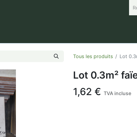
rand (45.7664, 3.168) Horaires : Mardi de 8h à 12h / Vendredi 
Tous les produits
Lot 0.3
Lot 0.3m² faï
1,62
€
TVA incluse