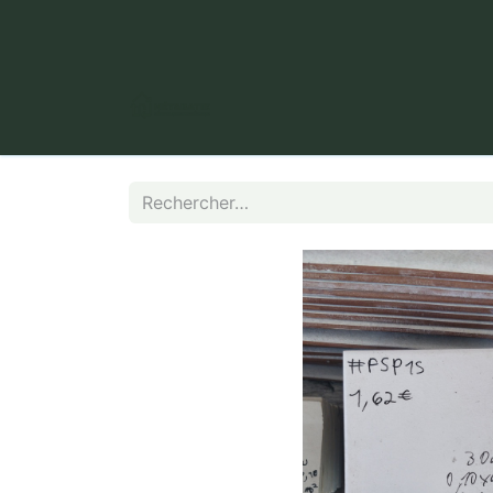
​ Puy Long, 63000 Clermont-Fer