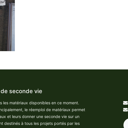
 de seconde vie
us les matériaux disponibles en ce moment.
incipalement, le réemploi de matériaux permet
aux et leurs donner une seconde vie sur un
nt destinés à tous les projets portés par les